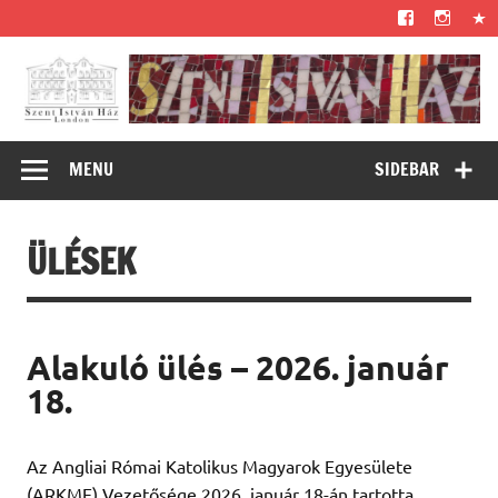
Skip
to
content
Szent István Ház
– az angliai római katolikus magyarok otthona –
– London
MENU
SIDEBAR
ÜLÉSEK
Alakuló ülés – 2026. január
18.
Az Angliai Római Katolikus Magyarok Egyesülete
(ARKME) Vezetősége 2026. január 18-án tartotta