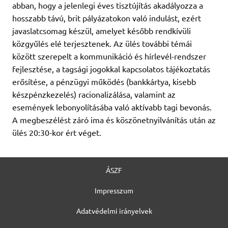
abban, hogy a jelenlegi éves tisztújítás akadályozza a
hosszabb távú, brit pályázatokon való indulást, ezért
javaslatcsomag készül, amelyet később rendkívüli
közgyűlés elé terjesztenek. Az ülés további témái
között szerepelt a kommunikáció és hírlevél-rendszer
fejlesztése, a tagsági jogokkal kapcsolatos tájékoztatás
erősítése, a pénzügyi működés (bankkártya, kisebb
készpénzkezelés) racionalizálása, valamint az
események lebonyolításába való aktívabb tagi bevonás.
A megbeszélést záró ima és köszönetnyilvánítás után az
ülés 20:30-kor ért véget.
ÁSZF
Impresszum
Adatvédelmi irányelvek