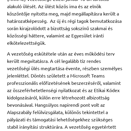
alakuló ülését. Az ülést közös ima és az elnök
köszöntője nyitotta meg, majd megállapításra került a
határozatképesség. Az új és régi tagok bemutatkozása
során kirajzolódott a bizottság sokszínű szakmai és
közösségi háttere, valamint az Egyesület iránti
elkötelezettségük.
A vezetőség eskütétele után az éves működési terv
került megvitatásra. A cél legalább tíz rendes
vezetőségi ülés megtartása évente, részben személyes
jelenléttel. Döntés született a Microsoft Teams
professzionális előfizetésének beszerzéséről, valamint
az összeférhetetlenségi nyilatkozat és az Etikai Kódex
kidolgozásáról, külön erre létrehozott albizottság
bevonásával. Hangsúlyos napirendi pont volt az
Alapszabály felülvizsgálata, különös tekintettel a
pályázati és támogatási lehetőségekhez szükséges
stabil irányítási struktúrára. A vezetőség egyetértett