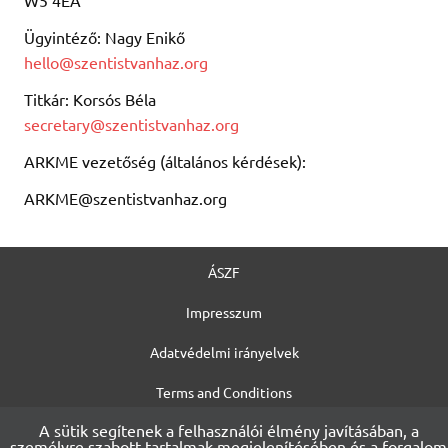
Ügyintéző: Nagy Enikő
hello@szentistvanhaz.org
Titkár: Korsós Béla
secretary@szentistvanhaz.org
ARKME vezetőség (általános kérdések):
ARKME@szentistvanhaz.org
ÁSZF
Impresszum
Adatvédelmi irányelvek
Terms and Conditions
A sütik segítenek a felhasználói élmény javításában, a
Legal Notice
személyre szabott tartalmak megjelenítésében és a forgalom