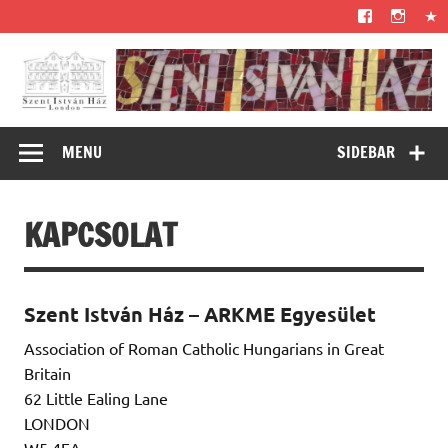
Skip
to
content
Szent István Ház
– az angliai római katolikus magyarok otthona –
– London
MENU
SIDEBAR
KAPCSOLAT
Szent István Ház – ARKME Egyesület
Association of Roman Catholic Hungarians in Great
Britain
62 Little Ealing Lane
LONDON
W5 4EA